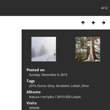
4/12
Posted on
Sunday, December 6, 2015
Tags
2015
,
Gorce
,
Góry
,
Grudzień
,
Lubań
,
Zima
Albums
Natura i nie tylko
/
20151205-Lubań
Visits
345649